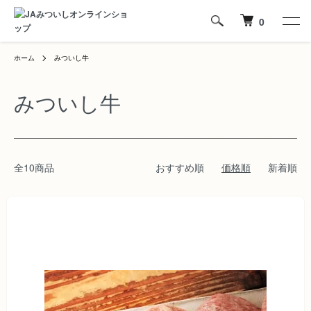
0
ホーム
みついし牛
みついし牛
全10商品
おすすめ順
価格順
新着順