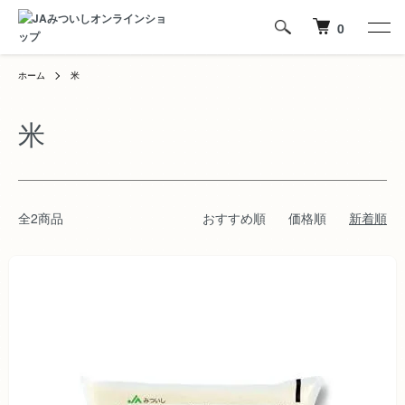
0
ホーム
米
米
全2商品
おすすめ順
価格順
新着順